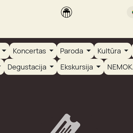
rikas
Dūmų terasa
Dūmų Brewery
PUTOOOJA'26
a
Koncertas
Paroda
Kultūra
Degustacija
Ekskursija
NEMOK