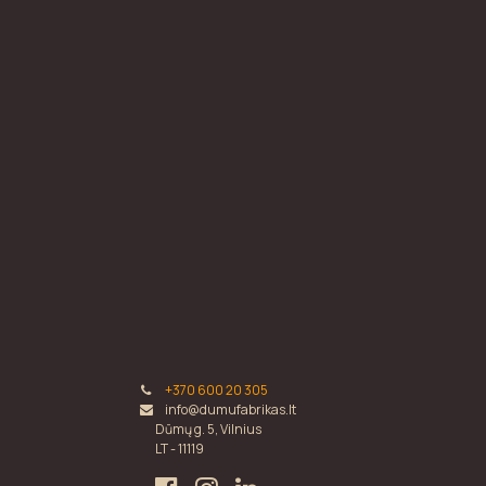
+370 600 20 305
info@dumufabrikas.lt
Dūmų g. 5, Vilnius
LT - 11119