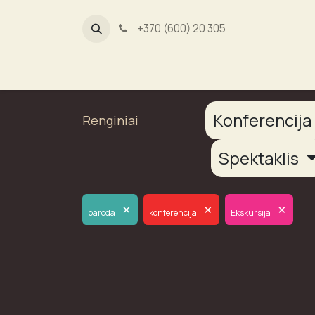
+370 (600) 20 305
Dūmų fab
Konferencij
Renginiai
Spektaklis
×
×
×
paroda
konferencija
Ekskursija