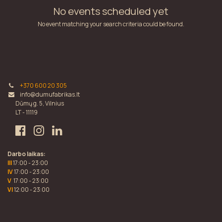
No events scheduled yet
No event matching your search criteria could be found.
+370 600 20 305
info@dumufabrikas.lt
Dūmų g. 5, Vilnius
LT - 11119
Darbo laikas:
III
17:00 - 23:00
IV
17:00 - 23:00
V
17:00 - 23:00
VI
12:00 - 23:00