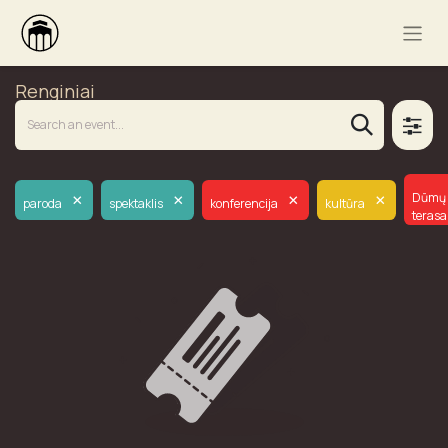
Renginiai
×
×
×
×
Dūmų
paroda
spektaklis
konferencija
kultūra
terasa