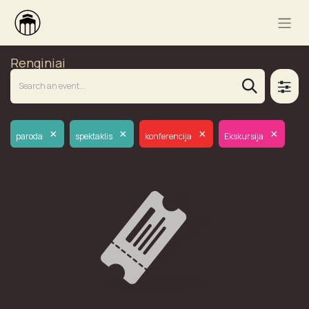
Renginiai
×
×
×
×
paroda
spektaklis
konferencija
Ekskursija