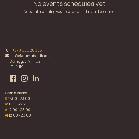
No events scheduled yet
No event matching your search criteria could be found.
+370 600 20 305
info@dumufabrikas.lt
Dūmų g. 5, Vilnius
LT - 11119
Darbo laikas:
III
17:00 - 23:00
IV
17:00 - 23:00
V
17:00 - 23:00
VI
12:00 - 23:00