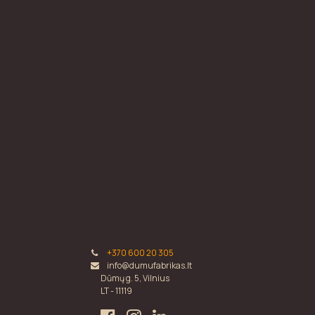
+370 600 20 305
info@dumufabrikas.lt
Dūmų g. 5, Vilnius
LT - 11119