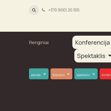
+370 (600) 20 305
Dūmų fab
Konferencij
Renginiai
Spektaklis
×
×
×
paroda
festivalis
spektaklis
konfer