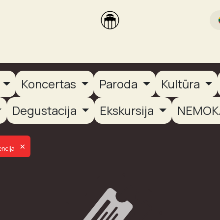
rikas
Dūmų terasa
Dūmų Brewery
PUTOOOJA'26
a
Koncertas
Paroda
Kultūra
Degustacija
Ekskursija
NEMOK
×
encija