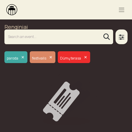
Renginiai
×
×
×
paroda
festivalis
Dūmų terasa