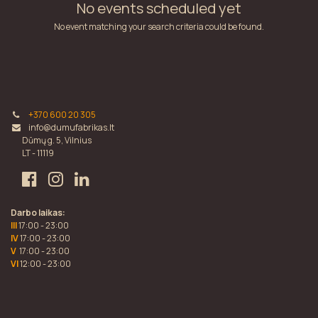
No events scheduled yet
No event matching your search criteria could be found.
+370 600 20 305
info@dumufabrikas.lt
Dūmų g. 5, Vilnius
LT - 11119
Darbo laikas:
III
17:00 - 23:00
IV
17:00 - 23:00
V
17:00 - 23:00
VI
12:00 - 23:00