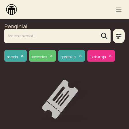
Renginiai
×
×
×
×
paroda
koncertas
spektaklis
Ekskursija