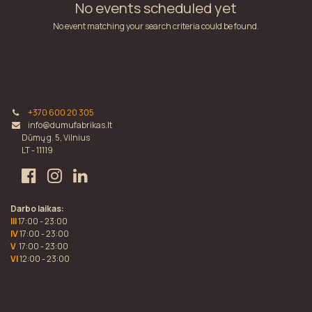
No events scheduled yet
No event matching your search criteria could be found.
+370 600 20 305
info@dumufabrikas.lt
Dūmų g. 5, Vilnius
LT - 11119
Darbo laikas:
III
17:00 - 23:00
IV
17:00 - 23:00
V
17:00 - 23:00
VI
12:00 - 23:00