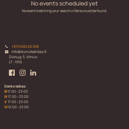
No events scheduled yet
No event matching your search criteria could be found.
+370 600 20 305
info@dumufabrikas.lt
Dūmų g. 5, Vilnius
LT - 11119
Darbo laikas:
III
17:00 - 23:00
IV
17:00 - 23:00
V
17:00 - 23:00
VI
12:00 - 23:00