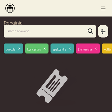
Renginiai
×
×
×
×
paroda
koncertas
spektaklis
Ekskursija
kultū