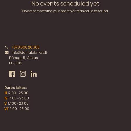
No events scheduled yet
No event matching your search criteria could be found.
+370 600 20 305
info@dumufabrikas.lt
Dūmų g. 5, Vilnius
LT - 11119
Darbo laikas:
III
17:00 - 23:00
IV
17:00 - 23:00
V
17:00 - 23:00
VI
12:00 - 23:00