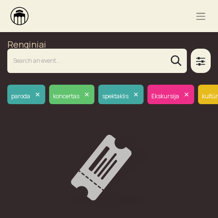
Renginiai
×
×
×
×
paroda
koncertas
spektaklis
Ekskursija
kultū