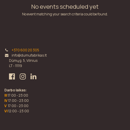
No events scheduled yet
No event matching your search criteria could be found.
+370 600 20 305
info@dumufabrikas.lt
Dūmų g. 5, Vilnius
LT - 11119
Darbo laikas:
III
17:00 - 23:00
IV
17:00 - 23:00
V
17:00 - 23:00
VI
12:00 - 23:00