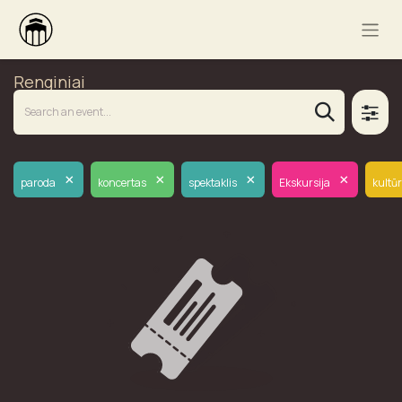
Renginiai
×
×
×
×
paroda
koncertas
spektaklis
Ekskursija
kultū