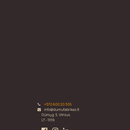
+370 600 20 305
info@dumufabrikas.lt
Dūmų g. 5, Vilnius
LT - 11119