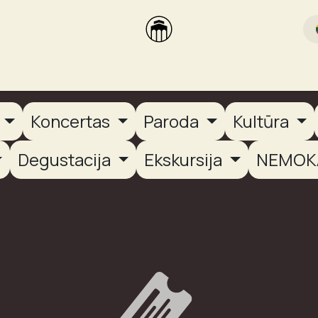
rikas
Dūmų terasa
Dūmų Brewery
PUTOOOJA'26
a
Koncertas
Paroda
Kultūra
Degustacija
Ekskursija
NEMOK