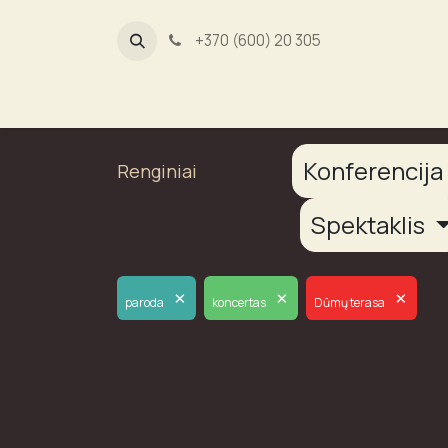
+370 (600) 20 305
Dūmų fab
Konferencij
Renginiai
Spektaklis
×
×
×
paroda
koncertas
Dūmų terasa