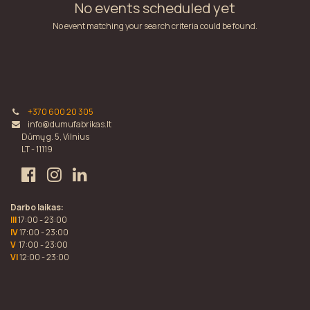
No events scheduled yet
No event matching your search criteria could be found.
+370 600 20 305
info@dumufabrikas.lt
Dūmų g. 5, Vilnius
LT - 11119
Darbo laikas:
III
17:00 - 23:00
IV
17:00 - 23:00
V
17:00 - 23:00
VI
12:00 - 23:00