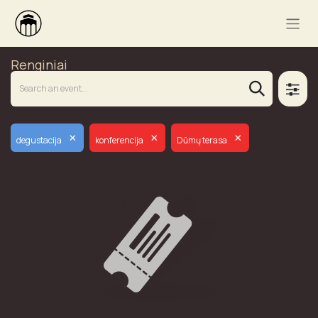
Renginiai
×
×
×
degustacija
konferencija
Dūmų terasa