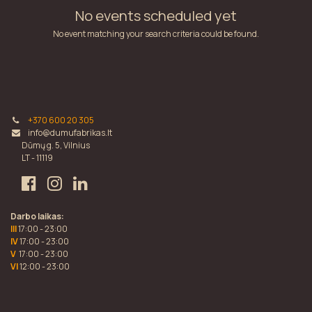
No events scheduled yet
No event matching your search criteria could be found.
+370 600 20 305
info@dumufabrikas.lt
Dūmų g. 5, Vilnius
LT - 11119
Darbo laikas:
III
17:00 - 23:00
IV
17:00 - 23:00
V
17:00 - 23:00
VI
12:00 - 23:00