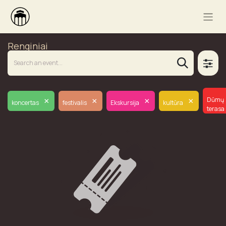
Renginiai
×
×
×
×
Dūmų
koncertas
festivalis
Ekskursija
kultūra
terasa