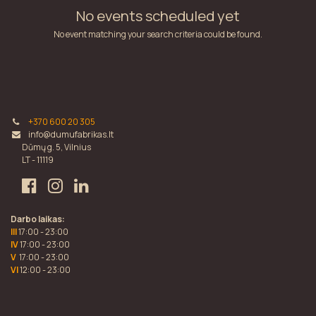
No events scheduled yet
No event matching your search criteria could be found.
+370 600 20 305
info@dumufabrikas.lt
Dūmų g. 5, Vilnius
LT - 11119
Darbo laikas:
III
17:00 - 23:00
IV
17:00 - 23:00
V
17:00 - 23:00
VI
12:00 - 23:00