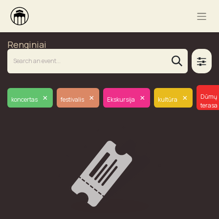
Renginiai
×
×
×
×
Dūmų
koncertas
festivalis
Ekskursija
kultūra
terasa