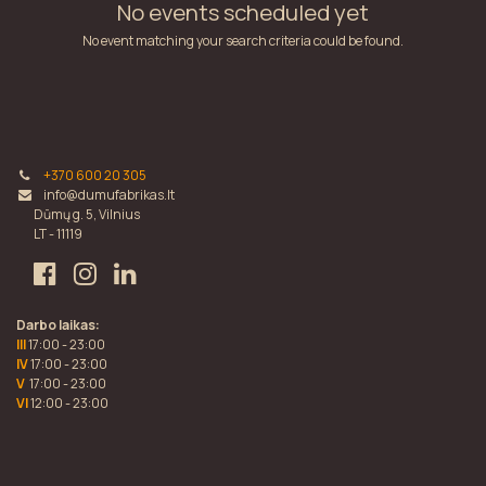
No events scheduled yet
No event matching your search criteria could be found.
+370 600 20 305
info@dumufabrikas.lt
Dūmų g. 5, Vilnius
LT - 11119
Darbo laikas:
III
17:00 - 23:00
IV
17:00 - 23:00
V
17:00 - 23:00
VI
12:00 - 23:00