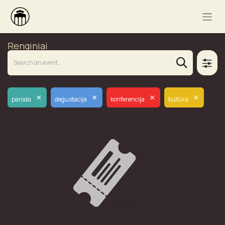
Renginiai
×
×
×
×
paroda
degustacija
konferencija
kultūra