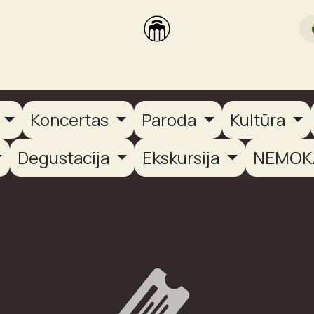
rikas
Dūmų terasa
Dūmų Brewery
PUTOOOJA'26
a
Koncertas
Paroda
Kultūra
Degustacija
Ekskursija
NEMOK