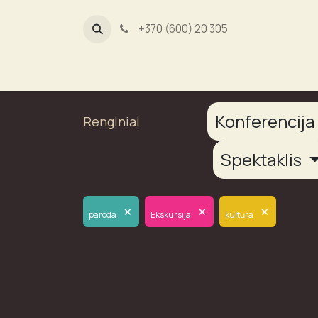
+370 (600) 20 305
Dūmų fab
Konferencij
Renginiai
Spektaklis
×
×
×
paroda
Ekskursija
kultūra