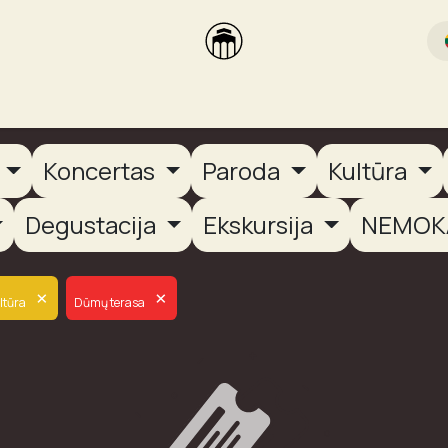
rikas
Dūmų terasa
Dūmų Brewery
PUTOOOJA'26
a
Koncertas
Paroda
Kultūra
Degustacija
Ekskursija
NEMOK
×
×
ltūra
Dūmų terasa