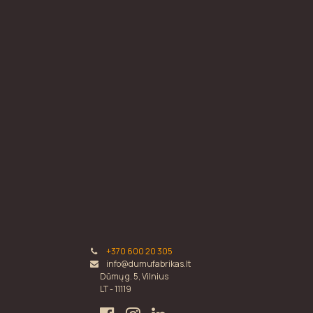
+370 600 20 305
info@dumufabrikas.lt
Dūmų g. 5, Vilnius
LT - 11119