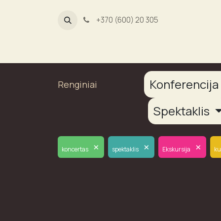
+370 (600) 20 305
Dūmų fab
Konferencij
Renginiai
Spektaklis
×
×
×
koncertas
spektaklis
Ekskursija
ku