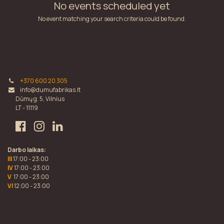
No events scheduled yet
No event matching your search criteria could be found.
+370 600 20 305
info@dumufabrikas.lt
Dūmų g. 5, Vilnius
LT - 11119
Darbo laikas:
III
17:00 - 23:00
IV
17:00 - 23:00
V
17:00 - 23:00
VI
12:00 - 23:00