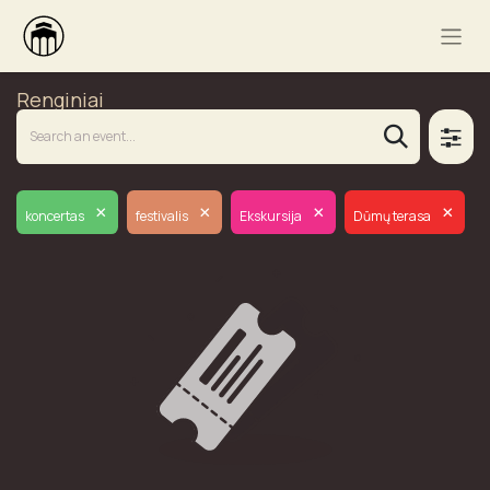
Renginiai
×
×
×
×
koncertas
festivalis
Ekskursija
Dūmų terasa