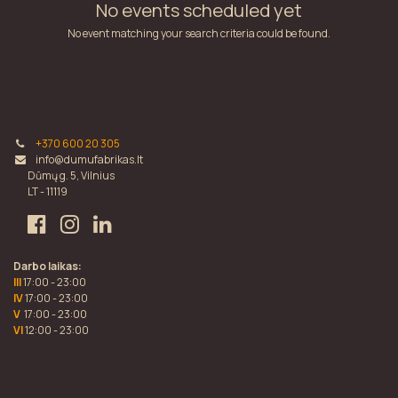
No events scheduled yet
No event matching your search criteria could be found.
+370 600 20 305
info@dumufabrikas.lt
Dūmų g. 5, Vilnius
LT - 11119
Darbo laikas:
III
17:00 - 23:00
IV
17:00 - 23:00
V
17:00 - 23:00
VI
12:00 - 23:00