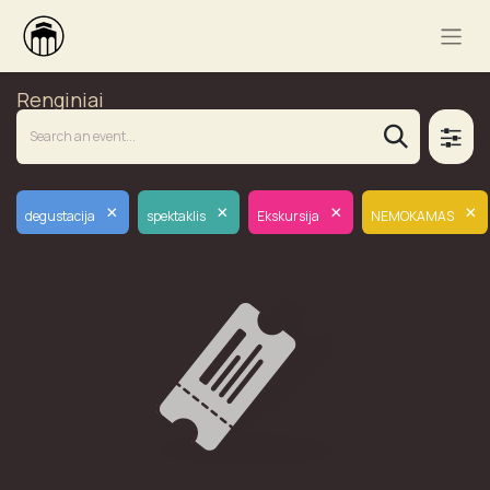
Renginiai
×
×
×
×
degustacija
spektaklis
Ekskursija
NEMOKAMAS