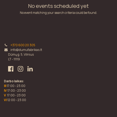
No events scheduled yet
No event matching your search criteria could be found.
+370 600 20 305
info@dumufabrikas.lt
Dūmų g. 5, Vilnius
LT - 11119
Darbo laikas:
III
17:00 - 23:00
IV
17:00 - 23:00
V
17:00 - 23:00
VI
12:00 - 23:00