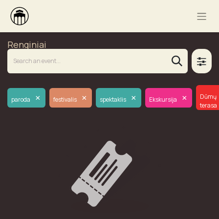
Renginiai
×
×
×
×
Dūmų
paroda
festivalis
spektaklis
Ekskursija
terasa