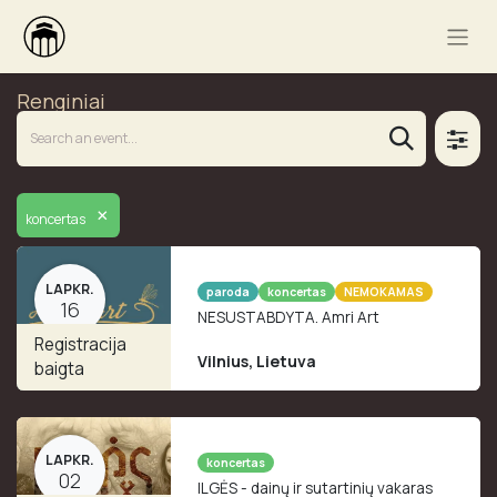
Renginiai
×
koncertas
LAPKR.
paroda
koncertas
NEMOKAMAS
16
NESUSTABDYTA. Amri Art
Registracija
Vilnius
,
Lietuva
baigta
LAPKR.
koncertas
02
ILGĖS - dainų ir sutartinių vakaras