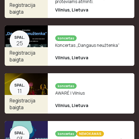
protėviams atminti.
Registracija
Vilnius
,
Lietuva
baigta
SPAL.
koncertas
25
Koncertas „Dangaus neužtenka“
Registracija
Vilnius
,
Lietuva
baigta
SPAL.
koncertas
11
AWARÉ | Vilnius
Registracija
Vilnius
,
Lietuva
baigta
SPAL.
koncertas
NEMOKAMAS
03