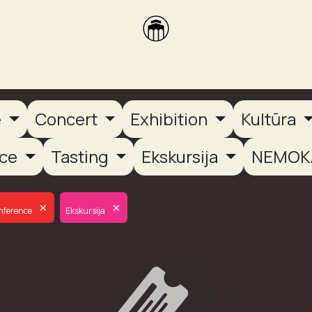
brikas
Dūmų terasa
Dūmų Brewery
PUTOOOJA'26
e
Concert
Exhibition
Kultūra
nce
Tasting
Ekskursija
NEMOK
×
×
nference
Ekskursija