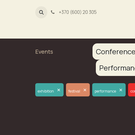
+370 (600) 20 305
Dūmų fa
Conferenc
Events
Performa
×
×
×
exhibition
festival
performance
co