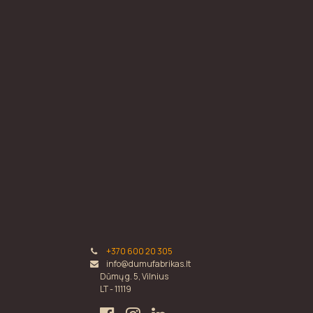
+370 600 20 305
info@dumufabrikas.lt
Dūmų g. 5, Vilnius
LT - 11119