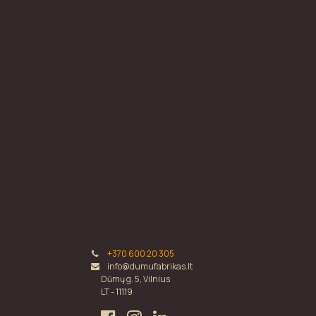
+370 600 20 305
info@dumufabrikas.lt
Dūmų g. 5, Vilnius
LT - 11119