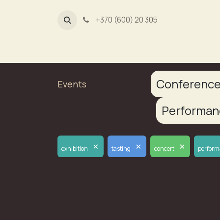
+370 (600) 20 305
Dūmų fa
Conferenc
Events
Performa
×
×
×
exhibition
tasting
concert
perfor