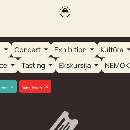
brikas
Dūmų terasa
Dūmų Brewery
PUTOOOJA'26
e
Concert
Exhibition
Kultūra
nce
Tasting
Ekskursija
NEMOK
×
×
mance
Dūmų terasa