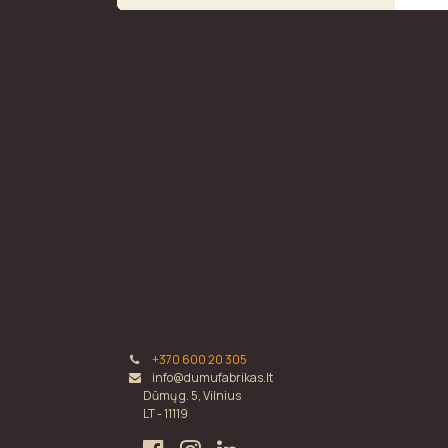
+370 600 20 305
info@dumufabrikas.lt
Dūmų g. 5, Vilnius
LT - 11119