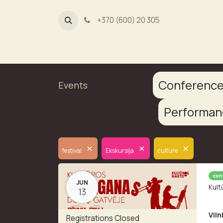
+370 (600) 20 305
Dūmų fa
Conferenc
Events
Performa
×
×
×
festival
Ekskursija
culture
con
JUN
Kult
13
Viln
Registrations Closed