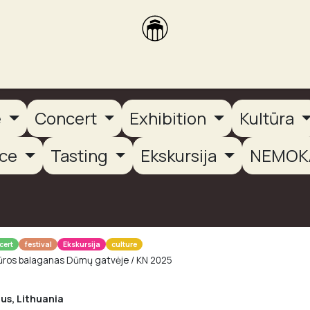
brikas
Dūmų terasa
Dūmų Brewery
PUTOOOJA'26
e
Concert
Exhibition
Kultūra
nce
Tasting
Ekskursija
NEMOK
cert
festival
Ekskursija
culture
ūros balaganas Dūmų gatvėje / KN 2025
ius
,
Lithuania