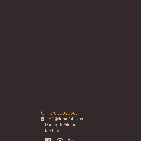
+370 600 20 305
info@dumufabrikas.lt
Dūmų g. 5, Vilnius
LT - 11119