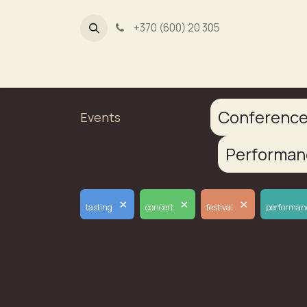
+370 (600) 20 305
Dūmų fa
Conferenc
Events
Performa
×
×
×
tasting
concert
festival
performan