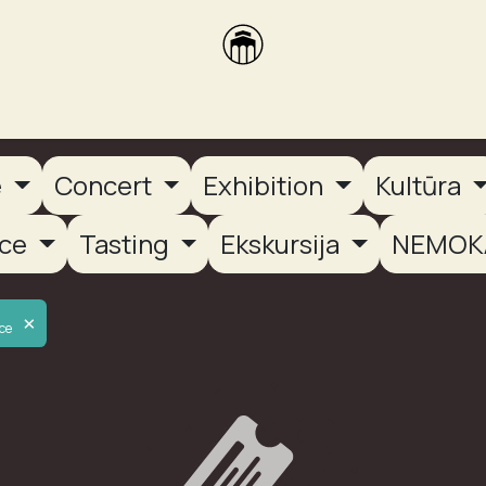
brikas
Dūmų terasa
Dūmų Brewery
PUTOOOJA'26
e
Concert
Exhibition
Kultūra
nce
Tasting
Ekskursija
NEMOK
×
ce