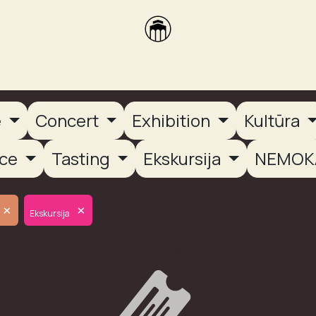
brikas
Dūmų terasa
Dūmų Brewery
PUTOOOJA'26
e
Concert
Exhibition
Kultūra
nce
Tasting
Ekskursija
NEMOK
×
×
Ekskursija