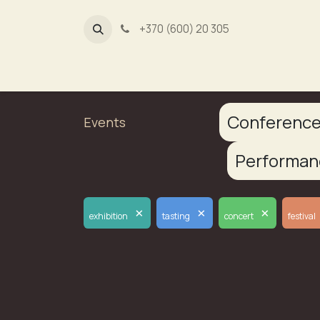
+370 (600) 20 305
Dūmų fa
Conferenc
Events
Performa
×
×
×
exhibition
tasting
concert
festival