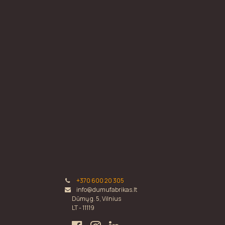
+370 600 20 305
info@dumufabrikas.lt
Dūmų g. 5, Vilnius
LT - 11119