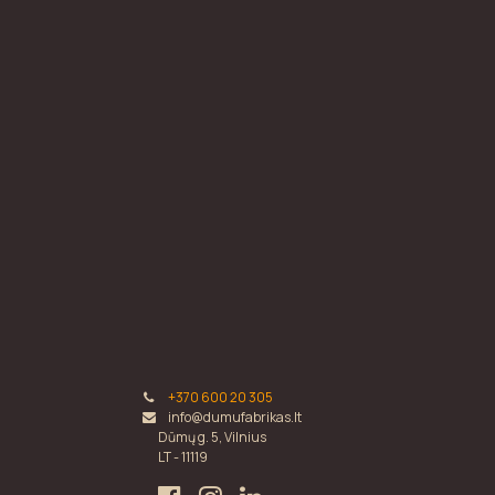
+370 600 20 305
info@dumufabrikas.lt
Dūmų g. 5, Vilnius
LT - 11119