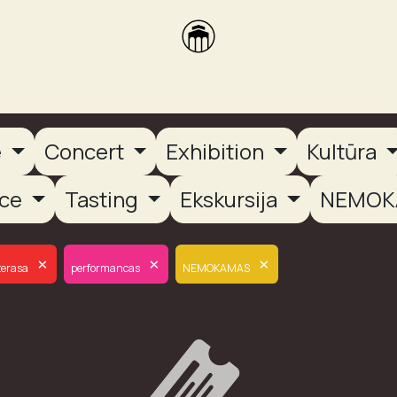
brikas
Dūmų terasa
Dūmų Brewery
PUTOOOJA'26
e
Concert
Exhibition
Kultūra
nce
Tasting
Ekskursija
NEMOK
×
×
×
erasa
performancas
NEMOKAMAS