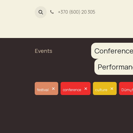
+370 (600) 20 305
Dūmų fa
Conferenc
Events
Performa
×
×
×
festival
conference
culture
Dūmų t