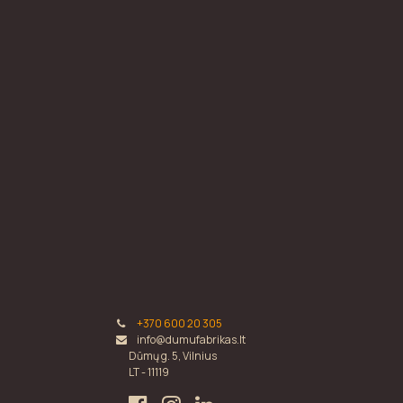
+370 600 20 305
info@dumufabrikas.lt
Dūmų g. 5, Vilnius
LT - 11119