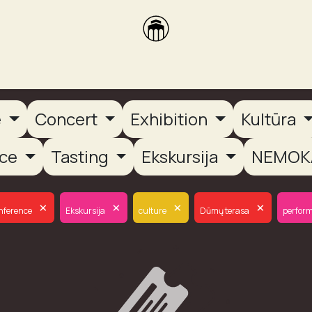
brikas
Dūmų terasa
Dūmų Brewery
PUTOOOJA'26
e
Concert
Exhibition
Kultūra
nce
Tasting
Ekskursija
NEMOK
×
×
×
×
nference
Ekskursija
culture
Dūmų terasa
perfor