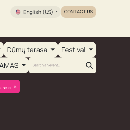
English (US)
CONTACT US
Gallery
Dūmų terasa
Festival
AMAS
×
mancas