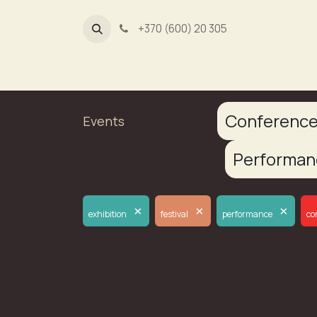
+370 (600) 20 305
Dūmų fa
Conferenc
Events
Performa
×
×
×
exhibition
festival
performance
co