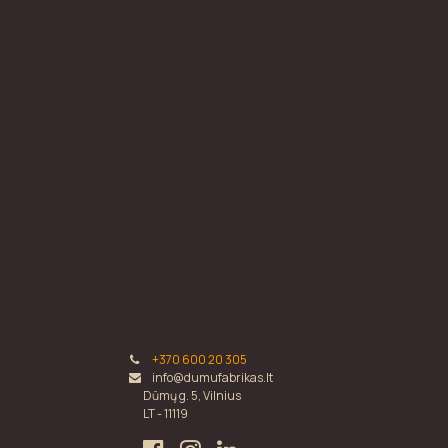
+370 600 20 305
info@dumufabrikas.lt
Dūmų g. 5, Vilnius
LT - 11119