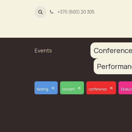
+370 (600) 20 305
Dūmų fa
Conferenc
Events
Performa
×
×
×
tasting
concert
conference
Ekskur