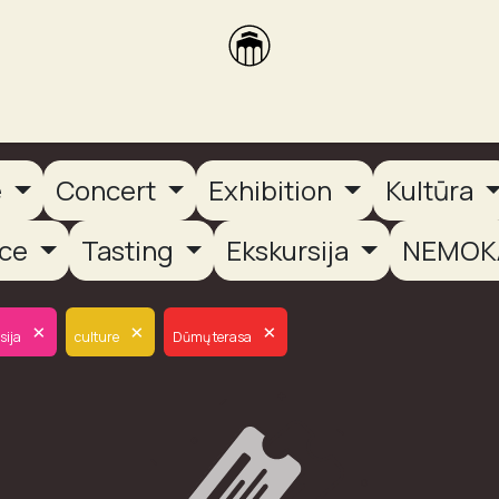
brikas
Dūmų terasa
Dūmų Brewery
PUTOOOJA'26
e
Concert
Exhibition
Kultūra
nce
Tasting
Ekskursija
NEMOK
×
×
×
sija
culture
Dūmų terasa