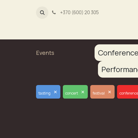
+370 (600) 20 305
Dūmų fa
Conferenc
Events
Performa
×
×
×
tasting
concert
festival
conferenc