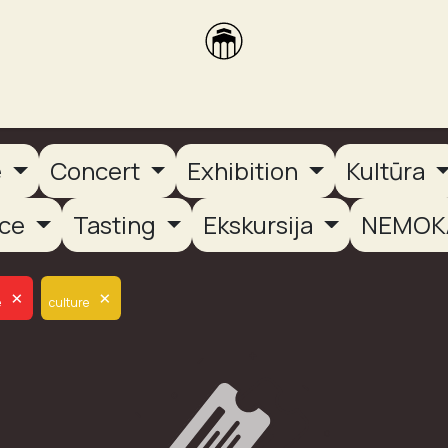
brikas
Dūmų terasa
Dūmų Brewery
PUTOOOJA'26
e
Concert
Exhibition
Kultūra
nce
Tasting
Ekskursija
NEMOK
×
×
e
culture