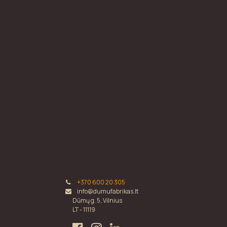
+370 600 20 305
info@dumufabrikas.lt
Dūmų g. 5, Vilnius
LT - 11119