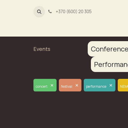
+370 (600) 20 305
Dūmų fa
Conferenc
Events
Performa
×
×
×
concert
festival
performance
NEM