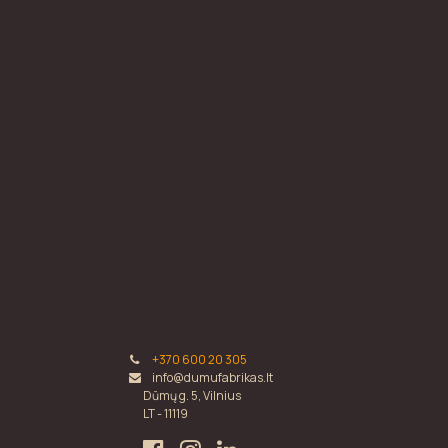
+370 600 20 305
info@dumufabrikas.lt
Dūmų g. 5, Vilnius
LT - 11119