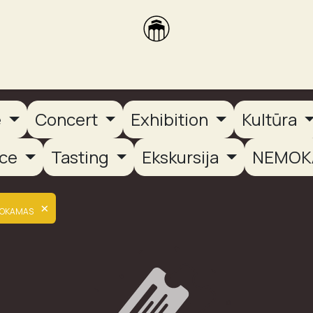
brikas
Dūmų terasa
Dūmų Brewery
PUTOOOJA'26
e
Concert
Exhibition
Kultūra
nce
Tasting
Ekskursija
NEMOK
×
OKAMAS