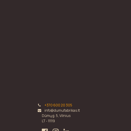
+370 600 20 305
info@dumufabrikas.lt
Dūmų g. 5, Vilnius
LT - 11119