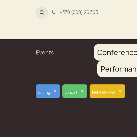
+370 (600) 20 305
Dūmų fa
Conferenc
Events
Performa
×
×
×
tasting
concert
NEMOKAMAS