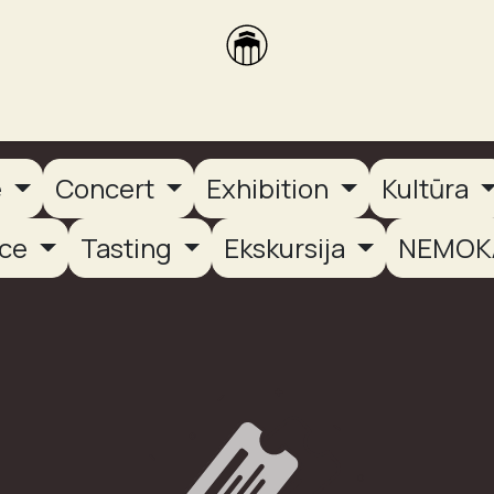
brikas
Dūmų terasa
Dūmų Brewery
PUTOOOJA'26
e
Concert
Exhibition
Kultūra
nce
Tasting
Ekskursija
NEMOK