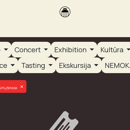
brikas
Dūmų terasa
Dūmų Brewery
PUTOOOJA'26
e
Concert
Exhibition
Kultūra
nce
Tasting
Ekskursija
NEMOK
×
ūmų terasa