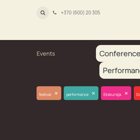
+370 (600) 20 305
Dūmų fa
Conferenc
Events
Performa
×
×
×
festival
performance
Ekskursija
D