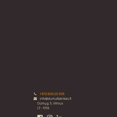
+370 600 20 305
info@dumufabrikas.lt
Dūmų g. 5, Vilnius
LT - 11119