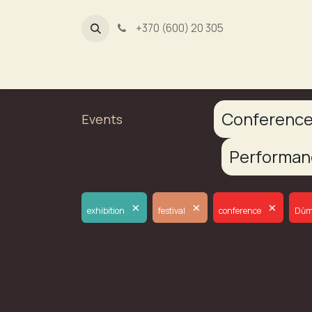
+370 (600) 20 305
Dūmų fa
Conferenc
Events
Performa
×
×
×
exhibition
festival
conference
Dūm