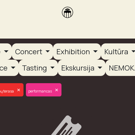
brikas
Dūmų terasa
Dūmų Brewery
PUTOOOJA'26
e
Concert
Exhibition
Kultūra
nce
Tasting
Ekskursija
NEMOK
×
×
ų terasa
performancas