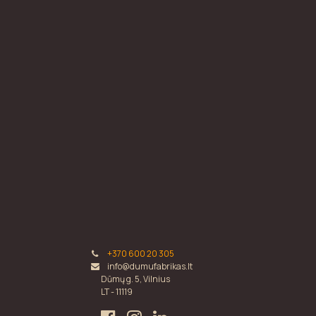
+370 600 20 305
info@dumufabrikas.lt
Dūmų g. 5, Vilnius
LT - 11119