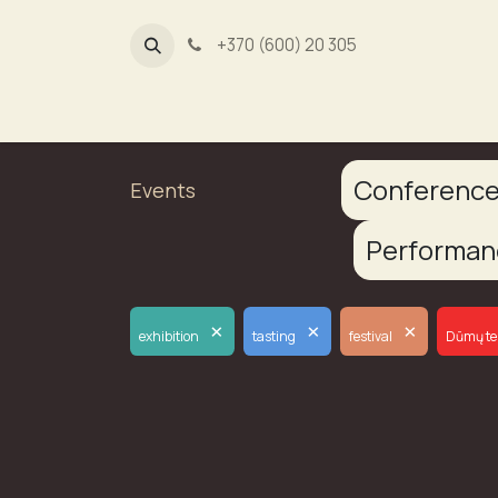
+370 (600) 20 305
Dūmų fa
Conferenc
Events
Performa
×
×
×
exhibition
tasting
festival
Dūmų te