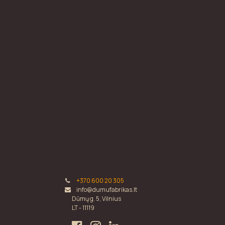
+370 600 20 305
info@dumufabrikas.lt
Dūmų g. 5, Vilnius
LT - 11119