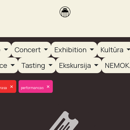
brikas
Dūmų terasa
Dūmų Brewery
PUTOOOJA'26
e
Concert
Exhibition
Kultūra
nce
Tasting
Ekskursija
NEMOK
×
×
rasa
performancas