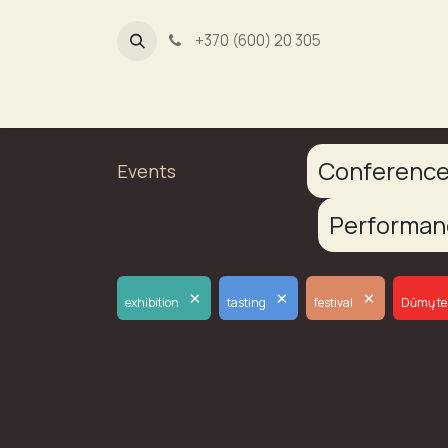
+370 (600) 20 305
Dūmų fa
Conferenc
Events
Performa
×
×
×
exhibition
tasting
festival
Dūmų te