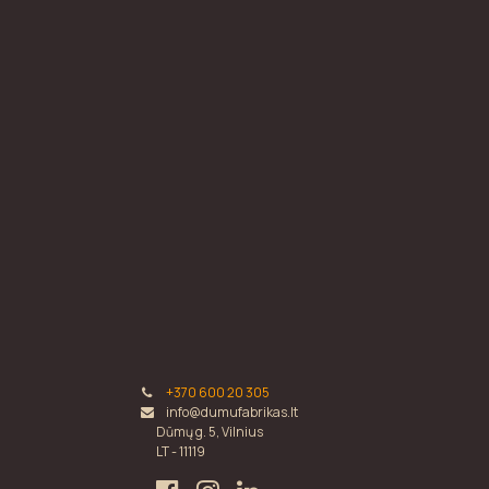
+370 600 20 305
info@dumufabrikas.lt
Dūmų g. 5, Vilnius
LT - 11119