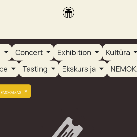
brikas
Dūmų terasa
Dūmų Brewery
PUTOOOJA'26
e
Concert
Exhibition
Kultūra
nce
Tasting
Ekskursija
NEMOK
×
NEMOKAMAS