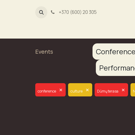
+370 (600) 20 305
Dūmų fa
Conferenc
Events
Performa
×
×
×
conference
culture
Dūmų terasa