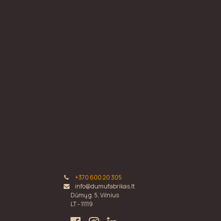
+370 600 20 305
info@dumufabrikas.lt
Dūmų g. 5, Vilnius
LT - 11119