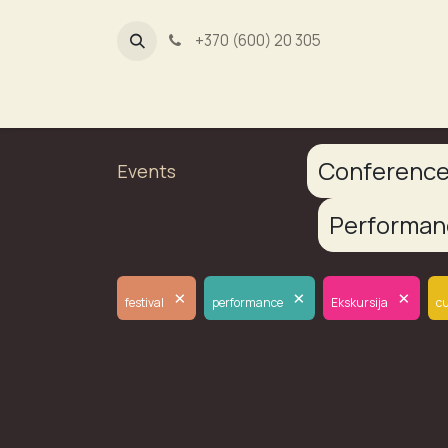
+370 (600) 20 305
Dūmų fa
Conferenc
Events
Performa
×
×
×
festival
performance
Ekskursija
cu