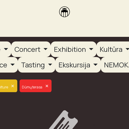
brikas
Dūmų terasa
Dūmų Brewery
PUTOOOJA'26
e
Concert
Exhibition
Kultūra
nce
Tasting
Ekskursija
NEMOK
×
×
lture
Dūmų terasa