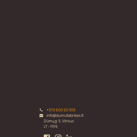
+370 600 20 305
info@dumufabrikas.lt
Dūmų g. 5, Vilnius
LT - 11119