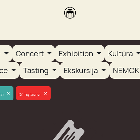
brikas
Dūmų terasa
Dūmų Brewery
PUTOOOJA'26
e
Concert
Exhibition
Kultūra
nce
Tasting
Ekskursija
NEMOK
×
×
ce
Dūmų terasa