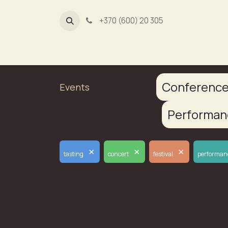
+370 (600) 20 305
Dūmų fa
Conferenc
Events
Performa
×
×
×
tasting
concert
festival
performan