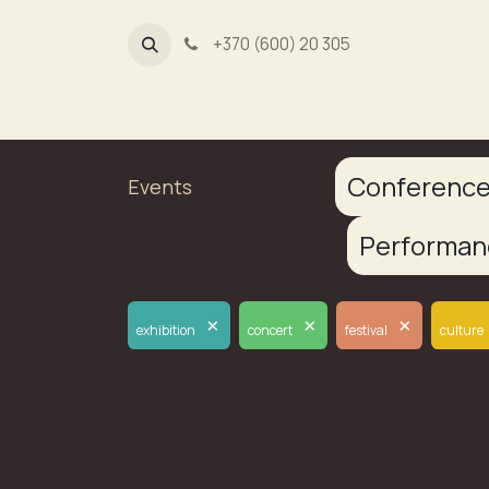
+370 (600) 20 305
Dūmų fa
Conferenc
Events
Performa
×
×
×
exhibition
concert
festival
culture