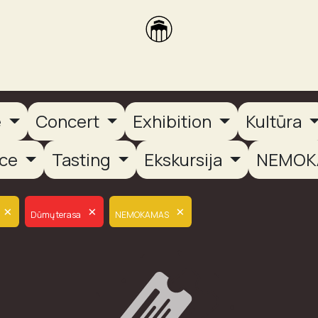
brikas
Dūmų terasa
Dūmų Brewery
PUTOOOJA'26
e
Concert
Exhibition
Kultūra
nce
Tasting
Ekskursija
NEMOK
×
×
×
Dūmų terasa
NEMOKAMAS