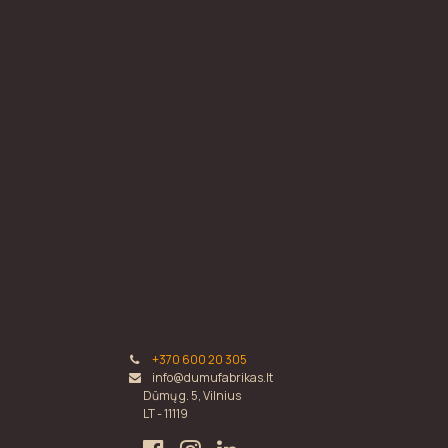
+370 600 20 305
info@dumufabrikas.lt
Dūmų g. 5, Vilnius
LT - 11119