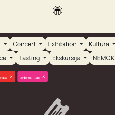
brikas
Dūmų terasa
Dūmų Brewery
PUTOOOJA'26
e
Concert
Exhibition
Kultūra
nce
Tasting
Ekskursija
NEMOK
×
×
erasa
performancas