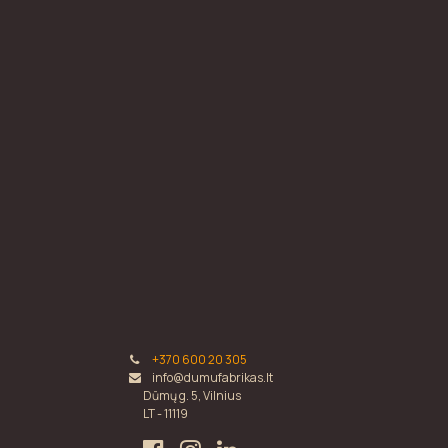
+370 600 20 305
info@dumufabrikas.lt
Dūmų g. 5, Vilnius
LT - 11119