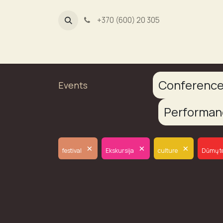
+370 (600) 20 305
Dūmų fa
Conferenc
Events
Performa
×
×
×
festival
Ekskursija
culture
Dūmų t