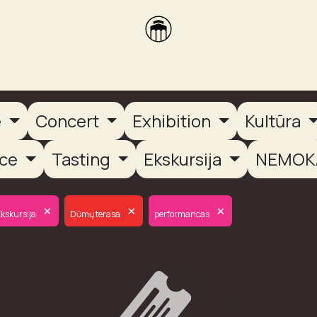
brikas
Dūmų terasa
Dūmų Brewery
PUTOOOJA'26
e
Concert
Exhibition
Kultūra
nce
Tasting
Ekskursija
NEMOK
×
×
×
kskursija
Dūmų terasa
performancas