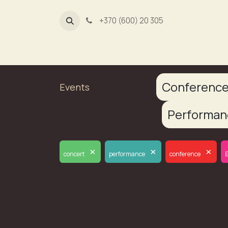
+370 (600) 20 305
Dūmų fa
Conferenc
Events
Performa
×
×
×
concert
performance
conference
E