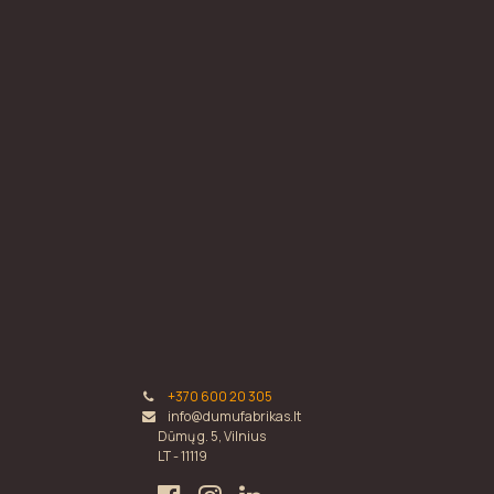
+370 600 20 305
info@dumufabrikas.lt
Dūmų g. 5, Vilnius
LT - 11119